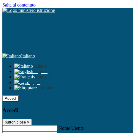
Salta al contenuto
Italiano
Italiano
English
Français
عربى
Shqiptare
Accedi
Accedi
button close
×
Nome Utente