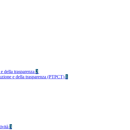
 e della trasparenza
2
rruzione e della trasparenza (PTPCT)
1
tività
3