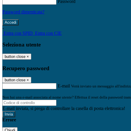
Password
Password dimenticata?
-
Entra con SPID
Entra con CIE
Seleziona utente
button close
×
Recupero password
button close
×
E-mail
Verrà inviato un messaggio all'indirizz
Non hai una e-mail associata al nome utente? Effettua il reset della password tram
E-mail inviata, si prega di controllare la casella di posta elettronica!
Errore
Chiudi