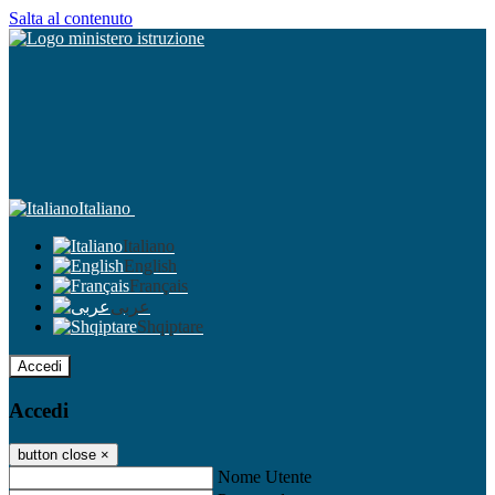
Salta al contenuto
Italiano
Italiano
English
Français
عربى
Shqiptare
Accedi
Accedi
button close
×
Nome Utente