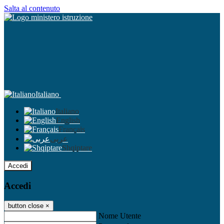
Salta al contenuto
Italiano
Italiano
English
Français
عربى
Shqiptare
Accedi
Accedi
button close
×
Nome Utente