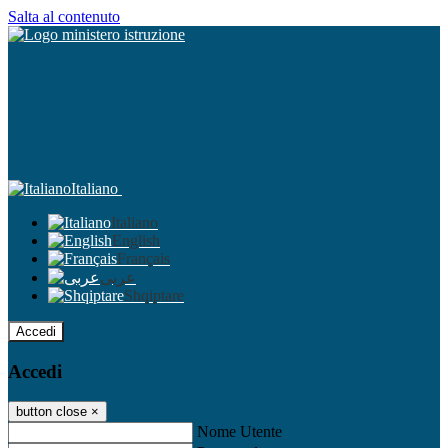
Salta al contenuto
Italiano
Italiano
English
Français
عربى
Shqiptare
Accedi
Accedi
button close
×
Nome Utente