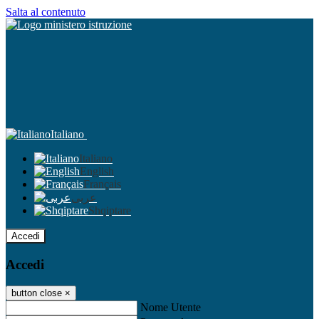
Salta al contenuto
Italiano
Italiano
English
Français
عربى
Shqiptare
Accedi
Accedi
button close
×
Nome Utente