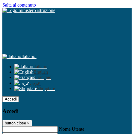
Salta al contenuto
Italiano
Italiano
English
Français
عربى
Shqiptare
Accedi
Accedi
button close
×
Nome Utente