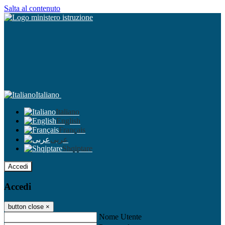
Salta al contenuto
Italiano
Italiano
English
Français
عربى
Shqiptare
Accedi
Accedi
button close
×
Nome Utente