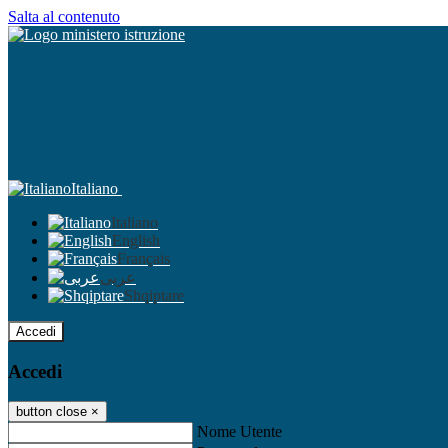
Salta al contenuto
Italiano
Italiano
English
Français
عربى
Shqiptare
Accedi
Accedi
button close
×
Nome Utente