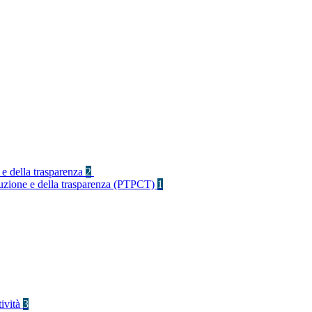
 e della trasparenza
2
rruzione e della trasparenza (PTPCT)
1
tività
3