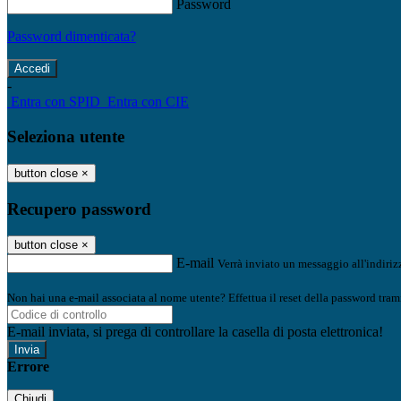
Password
Password dimenticata?
-
Entra con SPID
Entra con CIE
Seleziona utente
button close
×
Recupero password
button close
×
E-mail
Verrà inviato un messaggio all'indirizz
Non hai una e-mail associata al nome utente? Effettua il reset della password tram
E-mail inviata, si prega di controllare la casella di posta elettronica!
Errore
Chiudi