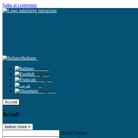
Salta al contenuto
Italiano
Italiano
English
Français
عربى
Shqiptare
Accedi
Accedi
button close
×
Nome Utente