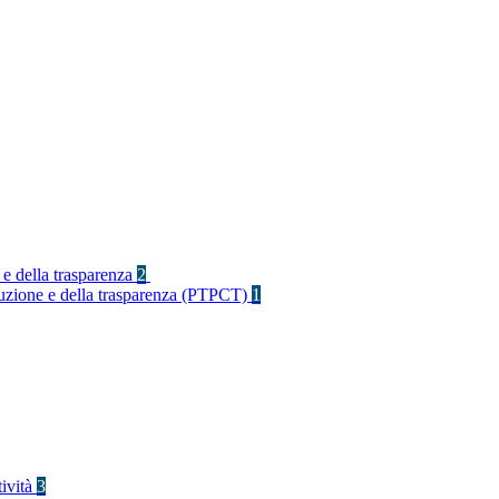
 e della trasparenza
2
rruzione e della trasparenza (PTPCT)
1
tività
3