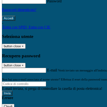
Password
Password dimenticata?
-
Entra con SPID
Entra con CIE
Seleziona utente
button close
×
Recupero password
button close
×
E-mail
Verrà inviato un messaggio all'indirizz
Non hai una e-mail associata al nome utente? Effettua il reset della password tram
E-mail inviata, si prega di controllare la casella di posta elettronica!
Errore
Chiudi