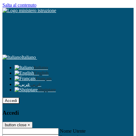
Salta al contenuto
Italiano
Italiano
English
Français
عربى
Shqiptare
Accedi
Accedi
button close
×
Nome Utente