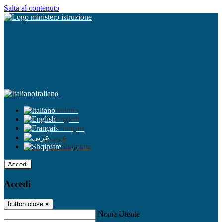
Salta al contenuto
Italiano
Italiano
English
Français
عربى
Shqiptare
Accedi
Accedi
button close
×
Nome Utente