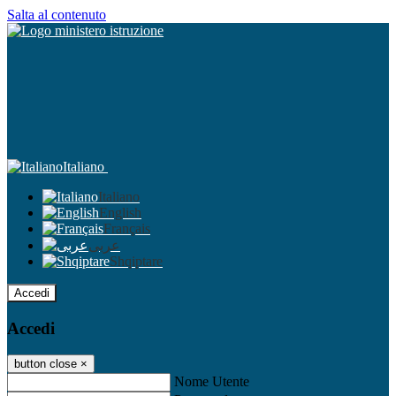
Salta al contenuto
Italiano
Italiano
English
Français
عربى
Shqiptare
Accedi
Accedi
button close
×
Nome Utente