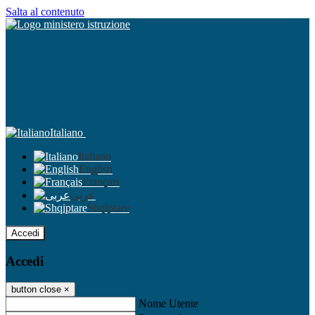
Salta al contenuto
Italiano
Italiano
English
Français
عربى
Shqiptare
Accedi
Accedi
button close
×
Nome Utente