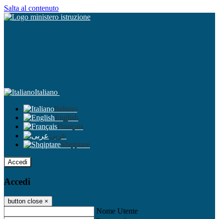
Salta al contenuto
Italiano
Italiano
English
Français
عربى
Shqiptare
Accedi
Accedi
button close
×
Nome Utente