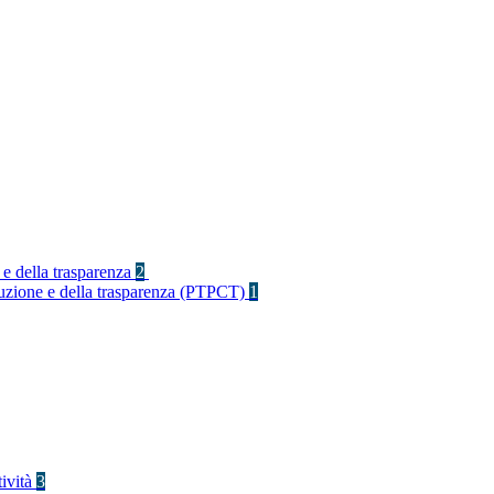
 e della trasparenza
2
rruzione e della trasparenza (PTPCT)
1
tività
3