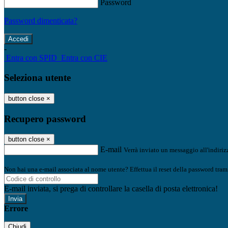
Password
Password dimenticata?
-
Entra con SPID
Entra con CIE
Seleziona utente
button close
×
Recupero password
button close
×
E-mail
Verrà inviato un messaggio all'indirizz
Non hai una e-mail associata al nome utente? Effettua il reset della password tram
E-mail inviata, si prega di controllare la casella di posta elettronica!
Errore
Chiudi