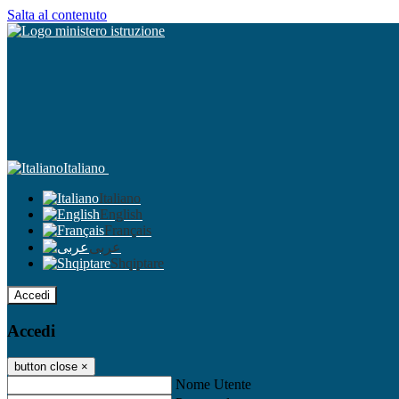
Salta al contenuto
Italiano
Italiano
English
Français
عربى
Shqiptare
Accedi
Accedi
button close
×
Nome Utente