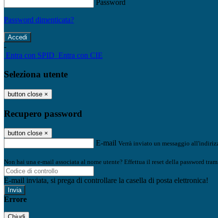
Password
Password dimenticata?
-
Entra con SPID
Entra con CIE
Seleziona utente
button close
×
Recupero password
button close
×
E-mail
Verrà inviato un messaggio all'indirizz
Non hai una e-mail associata al nome utente? Effettua il reset della password tram
E-mail inviata, si prega di controllare la casella di posta elettronica!
Errore
Chiudi