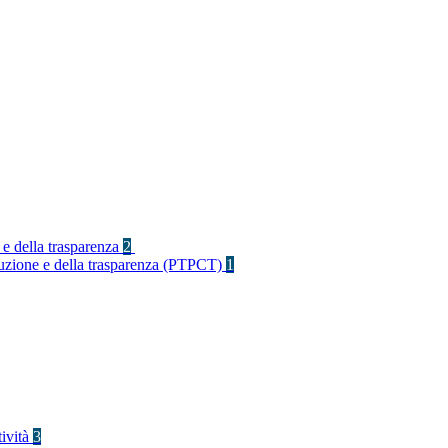
 e della trasparenza
2
rruzione e della trasparenza (PTPCT)
1
tività
3