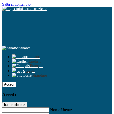
Salta al contenuto
Italiano
Italiano
English
Français
عربى
Shqiptare
Accedi
Accedi
button close
×
Nome Utente