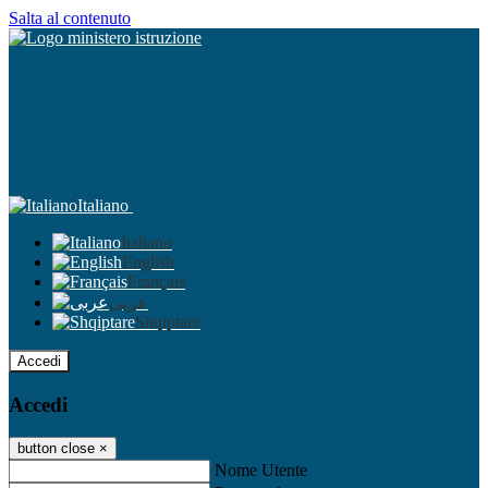
Salta al contenuto
Italiano
Italiano
English
Français
عربى
Shqiptare
Accedi
Accedi
button close
×
Nome Utente