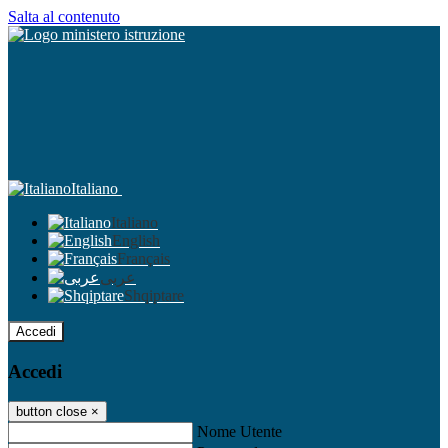
Salta al contenuto
Italiano
Italiano
English
Français
عربى
Shqiptare
Accedi
Accedi
button close
×
Nome Utente