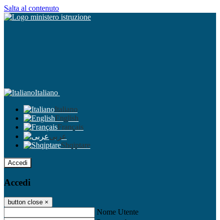
Salta al contenuto
Italiano
Italiano
English
Français
عربى
Shqiptare
Accedi
Accedi
button close
×
Nome Utente