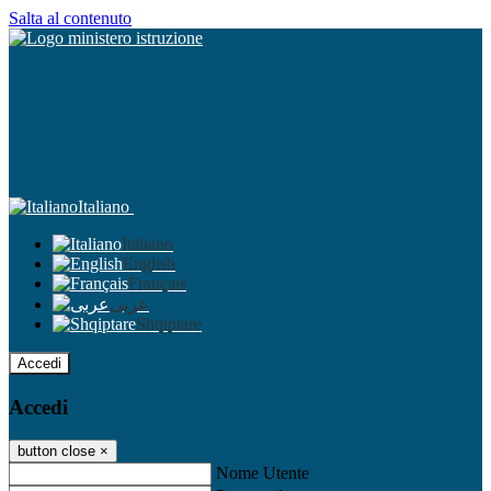
Salta al contenuto
Italiano
Italiano
English
Français
عربى
Shqiptare
Accedi
Accedi
button close
×
Nome Utente