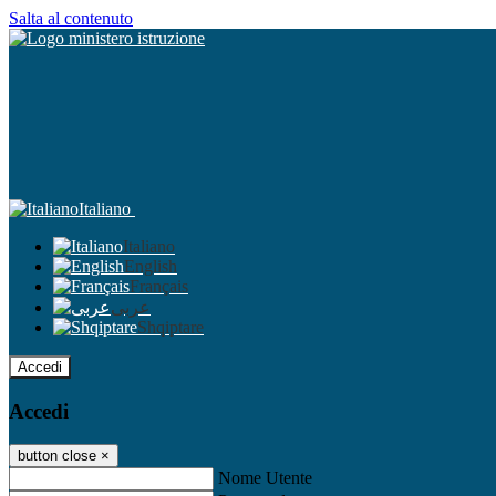
Salta al contenuto
Italiano
Italiano
English
Français
عربى
Shqiptare
Accedi
Accedi
button close
×
Nome Utente