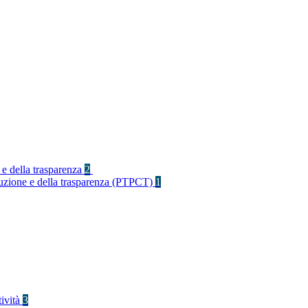
 e della trasparenza
2
rruzione e della trasparenza (PTPCT)
1
tività
3