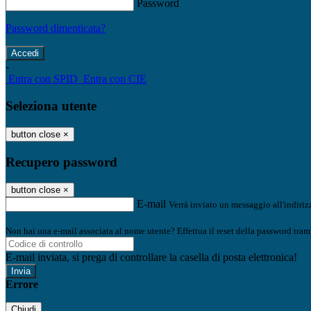
Password
Password dimenticata?
-
Entra con SPID
Entra con CIE
Seleziona utente
button close
×
Recupero password
button close
×
E-mail
Verrà inviato un messaggio all'indirizz
Non hai una e-mail associata al nome utente? Effettua il reset della password tram
E-mail inviata, si prega di controllare la casella di posta elettronica!
Errore
Chiudi