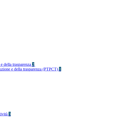
 e della trasparenza
2
rruzione e della trasparenza (PTPCT)
1
tività
3