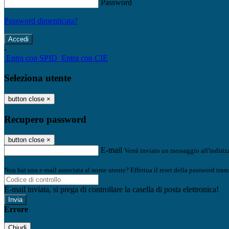
Password
Password dimenticata?
-
Entra con SPID
Entra con CIE
Seleziona utente
button close
×
Recupero password
button close
×
E-mail
Verrà inviato un messaggio all'indirizz
Non hai una e-mail associata al nome utente? Effettua il reset della password tram
E-mail inviata, si prega di controllare la casella di posta elettronica!
Errore
Chiudi