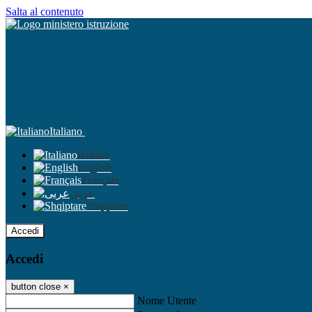
Salta al contenuto
Italiano
Italiano
English
Français
عربى
Shqiptare
Accedi
Accedi
button close
×
Nome Utente