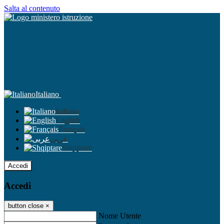
Salta al contenuto
Italiano
Italiano
English
Français
عربى
Shqiptare
Accedi
Accedi
button close
×
Nome Utente