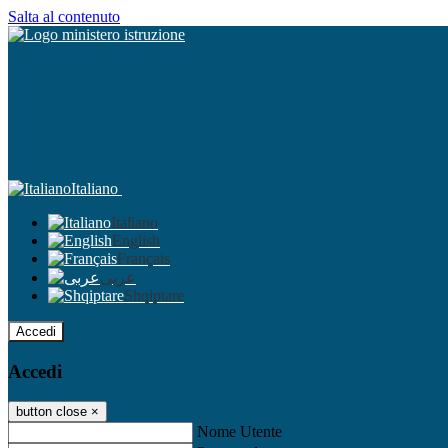
Salta al contenuto
Italiano
Italiano
English
Français
عربى
Shqiptare
Accedi
Accedi
button close
×
Nome Utente