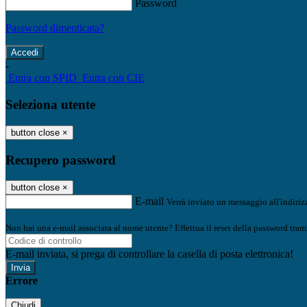
Password
Password dimenticata?
-
Entra con SPID
Entra con CIE
Seleziona utente
button close
×
Recupero password
button close
×
E-mail
Verrà inviato un messaggio all'indirizz
Non hai una e-mail associata al nome utente? Effettua il reset della password tram
E-mail inviata, si prega di controllare la casella di posta elettronica!
Errore
Chiudi