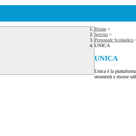
Home
>
Servizi
>
Personale Scolastico
UNICA
UNICA
Unica è la piattaforma
strumenti e risorse util