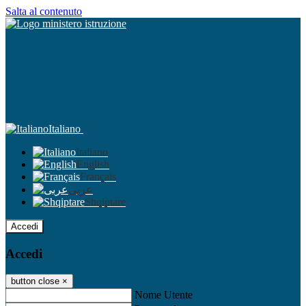
Salta al contenuto
Italiano
Italiano
English
Français
عربى
Shqiptare
Accedi
Accedi
button close
×
Nome Utente