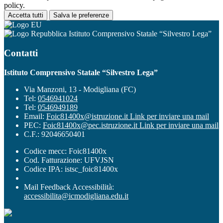
policy.
Accetta tutti
Salva le preferenze
Istituto Comprensivo Statale “Silvestro Lega”
Contatti
Istituto Comprensivo Statale “Silvestro Lega”
Via Manzoni, 13 - Modigliana (FC)
Tel:
0546941024
Tel:
0546949189
Email:
Foic81400x@istruzione.it
Link per inviare una mail
PEC:
Foic81400x@pec.istruzione.it
Link per inviare una mail
C.F.: 92046650401
Codice mecc: Foic81400x
Cod. Fatturazione: UFVJSN
Codice IPA: istsc_foic81400x
Mail Feedback Accessibilità:
accessibilita@icmodigliana.edu.it