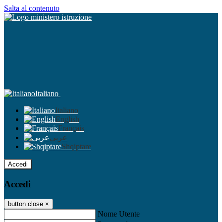
Salta al contenuto
Italiano
Italiano
English
Français
عربى
Shqiptare
Accedi
Accedi
button close
×
Nome Utente