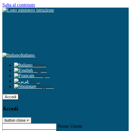
Salta al contenuto
Italiano
Italiano
English
Français
عربى
Shqiptare
Accedi
Accedi
button close
×
Nome Utente