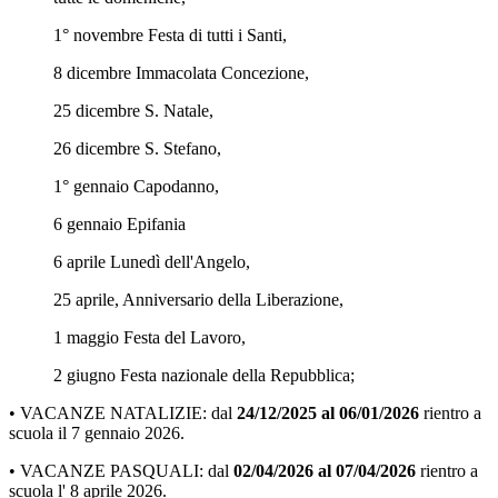
1
°
novembre
Festa
di
tutti
i
Santi,
8
dicembre
Immacolata
Concezione,
25
dicembre
S.
Natale,
26
dicembre
S.
Stefano,
1
°
gennaio
Capodanno,
6
gennaio
Epifania
6 aprile Lunedì
dell'Angelo,
25
aprile
,
Anniversario
della
Liberazione,
1
maggio
Festa
del
Lavoro,
2
giugno
Festa
nazionale
della
Repubblica;
•
VACANZE
NATALIZIE:
dal
24/12/2025 al
06/01/2026
rientro
a
scuola
il
7
gennaio
2026
.
•
VACANZE
PASQUALI: dal
02
/04/2026 al 07
/04/2026
rientro
a
scuola l'
8
aprile
2026
.