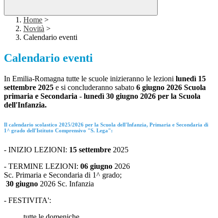
Home
>
Novità
>
Calendario eventi
Calendario eventi
In Emilia-Romagna tutte le scuole inizieranno le lezioni
lunedì 15
settembre 2025
e si concluderanno sabato
6 giugno 2026 Scuola
primaria e Secondaria
-
lunedì 30 giugno 2026 per la Scuola
dell'Infanzia.
Il calendario scolastico 2025/2026 per la Scuola dell'Infanzia, Primaria e Secondaria di
1^ grado dell'Istituto Comprensivo "S. Lega":
-
INIZIO LEZIONI:
15
settembre
2025
-
TERMINE
LEZIONI:
06
giugno
2026
Sc
.
Primaria
e
Secondaria
di
1
^
grado;
30
giugno
2026
Sc
.
Infanzia
-
FESTIVITA
':
tutte le domeniche,