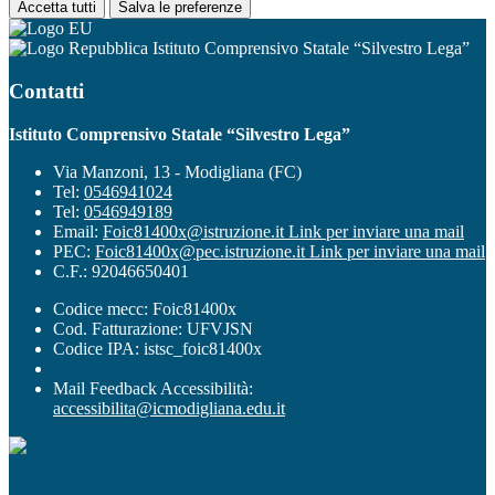
Accetta tutti
Salva le preferenze
Istituto Comprensivo Statale “Silvestro Lega”
Contatti
Istituto Comprensivo Statale “Silvestro Lega”
Via Manzoni, 13 - Modigliana (FC)
Tel:
0546941024
Tel:
0546949189
Email:
Foic81400x@istruzione.it
Link per inviare una mail
PEC:
Foic81400x@pec.istruzione.it
Link per inviare una mail
C.F.: 92046650401
Codice mecc: Foic81400x
Cod. Fatturazione: UFVJSN
Codice IPA: istsc_foic81400x
Mail Feedback Accessibilità:
accessibilita@icmodigliana.edu.it