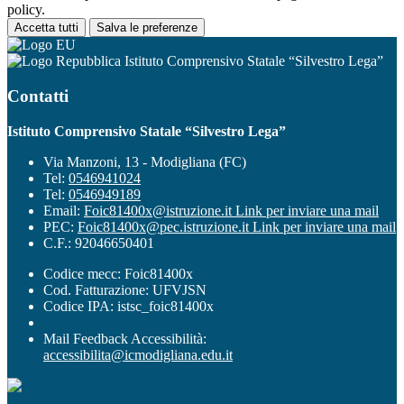
policy.
Accetta tutti
Salva le preferenze
Istituto Comprensivo Statale “Silvestro Lega”
Contatti
Istituto Comprensivo Statale “Silvestro Lega”
Via Manzoni, 13 - Modigliana (FC)
Tel:
0546941024
Tel:
0546949189
Email:
Foic81400x@istruzione.it
Link per inviare una mail
PEC:
Foic81400x@pec.istruzione.it
Link per inviare una mail
C.F.: 92046650401
Codice mecc: Foic81400x
Cod. Fatturazione: UFVJSN
Codice IPA: istsc_foic81400x
Mail Feedback Accessibilità:
accessibilita@icmodigliana.edu.it