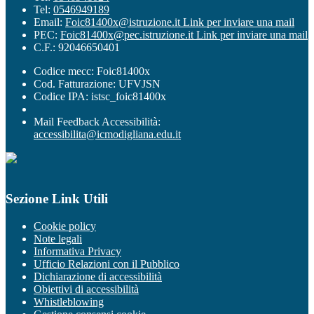
Tel:
0546949189
Email:
Foic81400x@istruzione.it
Link per inviare una mail
PEC:
Foic81400x@pec.istruzione.it
Link per inviare una mail
C.F.: 92046650401
Codice mecc: Foic81400x
Cod. Fatturazione: UFVJSN
Codice IPA: istsc_foic81400x
Mail Feedback Accessibilità:
accessibilita@icmodigliana.edu.it
Sezione Link Utili
Cookie policy
Note legali
Informativa Privacy
Ufficio Relazioni con il Pubblico
Dichiarazione di accessibilità
Obiettivi di accessibilità
Whistleblowing