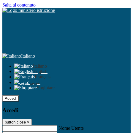
Salta al contenuto
Italiano
Italiano
English
Français
عربى
Shqiptare
Accedi
Accedi
button close
×
Nome Utente