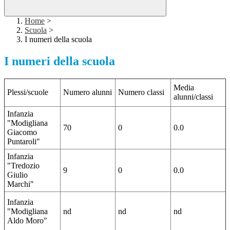
Home
>
Scuola
>
I numeri della scuola
I numeri della scuola
Media
Plessi/scuole
Numero alunni
Numero classi
alunni/classi
Infanzia
"Modigliana
70
0
0.0
Giacomo
Puntaroli"
Infanzia
"Tredozio
9
0
0.0
Giulio
Marchi"
Infanzia
"Modigliana
nd
nd
nd
Aldo Moro"