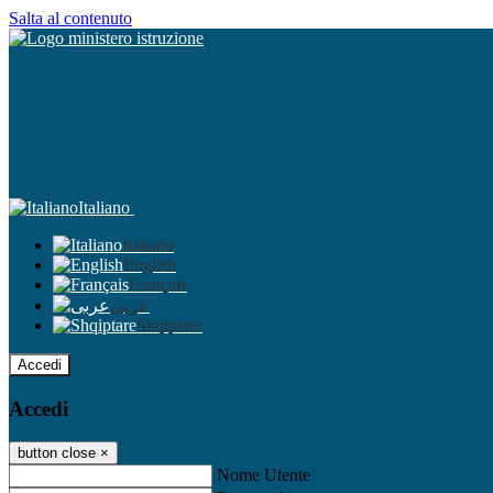
Salta al contenuto
Italiano
Italiano
English
Français
عربى
Shqiptare
Accedi
Accedi
button close
×
Nome Utente