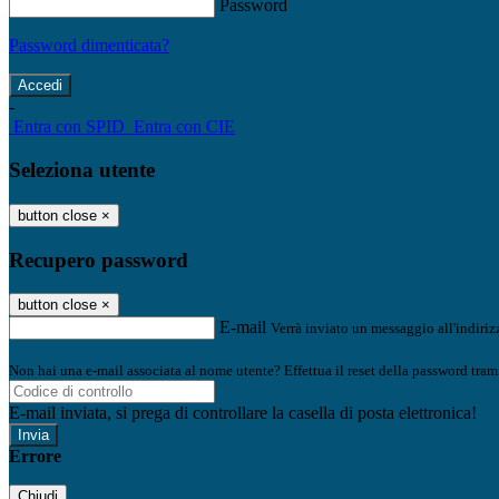
Password
Password dimenticata?
-
Entra con SPID
Entra con CIE
Seleziona utente
button close
×
Recupero password
button close
×
E-mail
Verrà inviato un messaggio all'indirizz
Non hai una e-mail associata al nome utente? Effettua il reset della password tram
E-mail inviata, si prega di controllare la casella di posta elettronica!
Errore
Chiudi