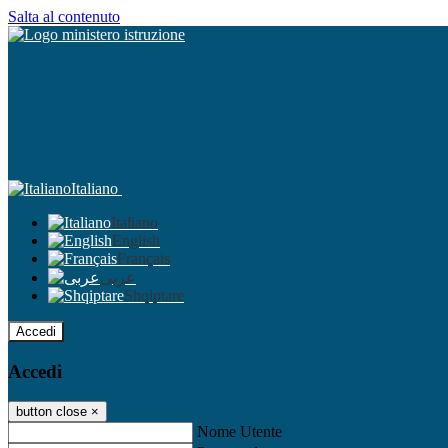
Salta al contenuto
Italiano
Italiano
English
Français
عربى
Shqiptare
Accedi
Accedi
button close
×
Nome Utente