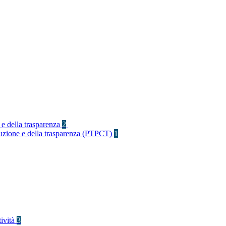
 e della trasparenza
2
rruzione e della trasparenza (PTPCT)
1
tività
3