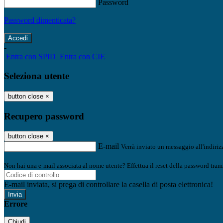
Password
Password dimenticata?
-
Entra con SPID
Entra con CIE
Seleziona utente
button close
×
Recupero password
button close
×
E-mail
Verrà inviato un messaggio all'indirizz
Non hai una e-mail associata al nome utente? Effettua il reset della password tram
E-mail inviata, si prega di controllare la casella di posta elettronica!
Errore
Chiudi