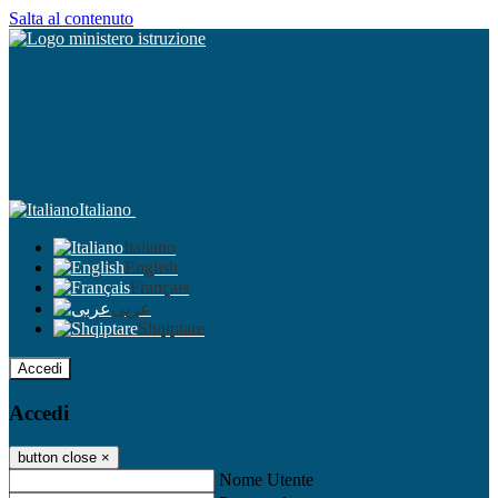
Salta al contenuto
Italiano
Italiano
English
Français
عربى
Shqiptare
Accedi
Accedi
button close
×
Nome Utente