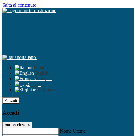
Salta al contenuto
Italiano
Italiano
English
Français
عربى
Shqiptare
Accedi
Accedi
button close
×
Nome Utente