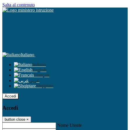
Salta al contenuto
Italiano
Italiano
English
Français
عربى
Shqiptare
Accedi
Accedi
button close
×
Nome Utente