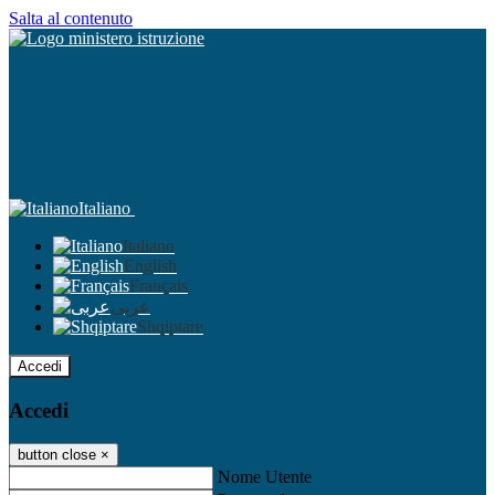
Salta al contenuto
Italiano
Italiano
English
Français
عربى
Shqiptare
Accedi
Accedi
button close
×
Nome Utente