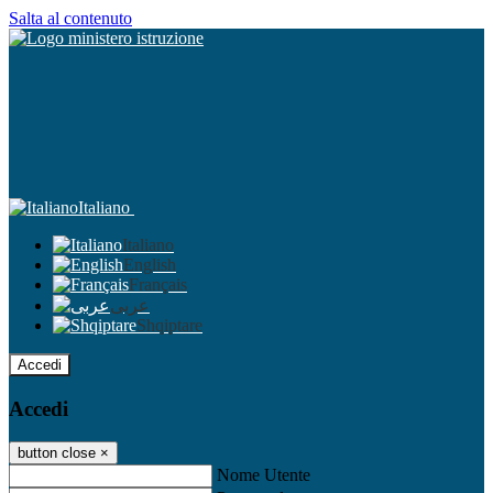
Salta al contenuto
Italiano
Italiano
English
Français
عربى
Shqiptare
Accedi
Accedi
button close
×
Nome Utente