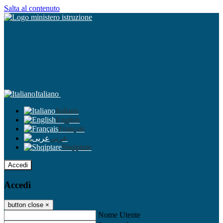
Salta al contenuto
Italiano
Italiano
English
Français
عربى
Shqiptare
Accedi
Accedi
button close
×
Nome Utente