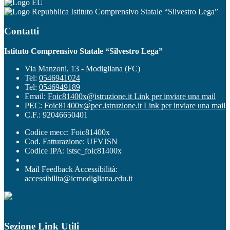
Istituto Comprensivo Statale “Silvestro Lega”
Contatti
Istituto Comprensivo Statale “Silvestro Lega”
Via Manzoni, 13 - Modigliana (FC)
Tel:
0546941024
Tel:
0546949189
Email:
Foic81400x@istruzione.it
Link per inviare una mail
PEC:
Foic81400x@pec.istruzione.it
Link per inviare una mail
C.F.: 92046650401
Codice mecc: Foic81400x
Cod. Fatturazione: UFVJSN
Codice IPA: istsc_foic81400x
Mail Feedback Accessibilità:
accessibilita@icmodigliana.edu.it
Sezione Link Utili