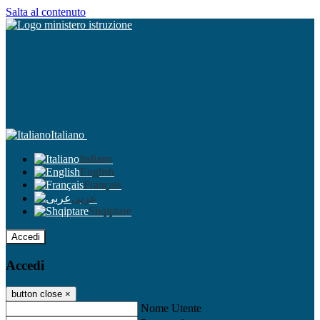
Salta al contenuto
Italiano
Italiano
English
Français
عربى
Shqiptare
Accedi
Accedi
button close
×
Nome Utente