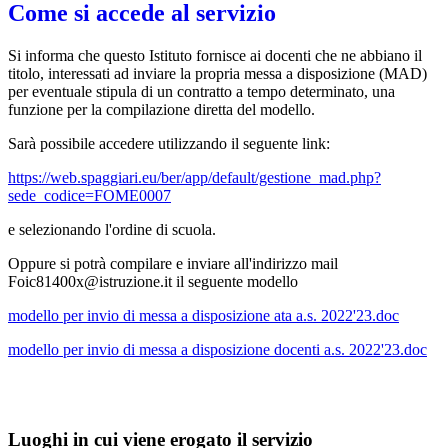
Come si accede al servizio
Si informa che questo Istituto fornisce ai docenti che ne abbiano il
titolo, interessati ad inviare la propria messa a disposizione (MAD)
per eventuale stipula di un contratto a tempo determinato, una
funzione per la compilazione diretta del modello.
Sarà possibile accedere utilizzando il seguente link:
https://web.spaggiari.eu/ber/app/default/gestione_mad.php?
sede_codice=FOME0007
e selezionando l'ordine di scuola.
Oppure si potrà compilare e inviare all'indirizzo mail
Foic81400x@istruzione.it il seguente modello
modello per invio di messa a disposizione ata a.s. 2022'23.doc
modello per invio di messa a disposizione docenti a.s. 2022'23.doc
Luoghi in cui viene erogato il servizio