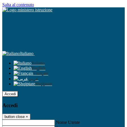
Salta al contenuto
Italiano
Italiano
English
Français
عربى
Shqiptare
Accedi
Accedi
button close
×
Nome Utente