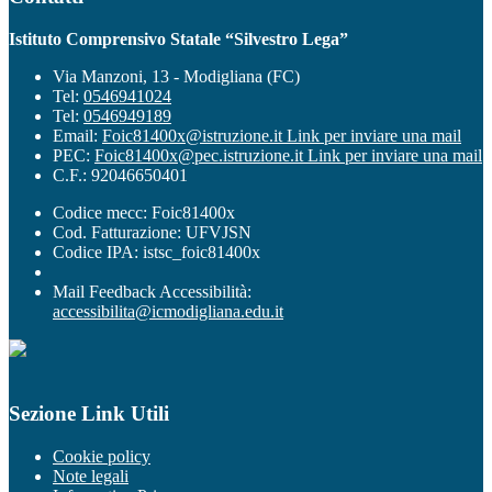
Istituto Comprensivo Statale “Silvestro Lega”
Via Manzoni, 13 - Modigliana (FC)
Tel:
0546941024
Tel:
0546949189
Email:
Foic81400x@istruzione.it
Link per inviare una mail
PEC:
Foic81400x@pec.istruzione.it
Link per inviare una mail
C.F.: 92046650401
Codice mecc: Foic81400x
Cod. Fatturazione: UFVJSN
Codice IPA: istsc_foic81400x
Mail Feedback Accessibilità:
accessibilita@icmodigliana.edu.it
Sezione Link Utili
Cookie policy
Note legali