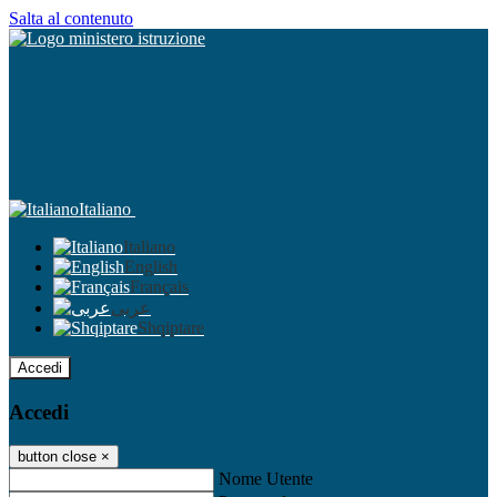
Salta al contenuto
Italiano
Italiano
English
Français
عربى
Shqiptare
Accedi
Accedi
button close
×
Nome Utente