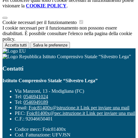
Per conoscere quali sono i cookie necessari al funzionamento potete
visionare la
COOKIE POLICY
.
Cookie necessari per il funzionamento
I cookie necessari per il funzionamento non possono essere
disabilitati. È possibile consultare l'elenco nella pagina della cookie
policy.
Accetta tutti
Salva le preferenze
Istituto Comprensivo Statale “Silvestro Lega”
Contatti
Istituto Comprensivo Statale “Silvestro Lega”
Via Manzoni, 13 - Modigliana (FC)
Tel:
0546941024
Tel:
0546949189
Email:
Foic81400x@istruzione.it
Link per inviare una mail
PEC:
Foic81400x@pec.istruzione.it
Link per inviare una mail
C.F.: 92046650401
Codice mecc: Foic81400x
Cod. Fatturazione: UFVJSN