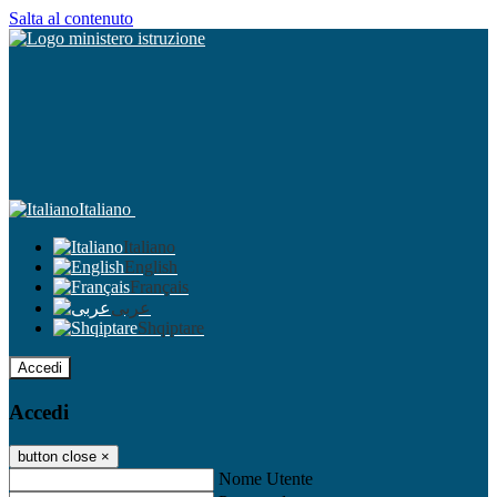
Salta al contenuto
Italiano
Italiano
English
Français
عربى
Shqiptare
Accedi
Accedi
button close
×
Nome Utente