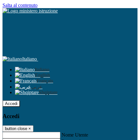
Salta al contenuto
Italiano
Italiano
English
Français
عربى
Shqiptare
Accedi
Accedi
button close
×
Nome Utente