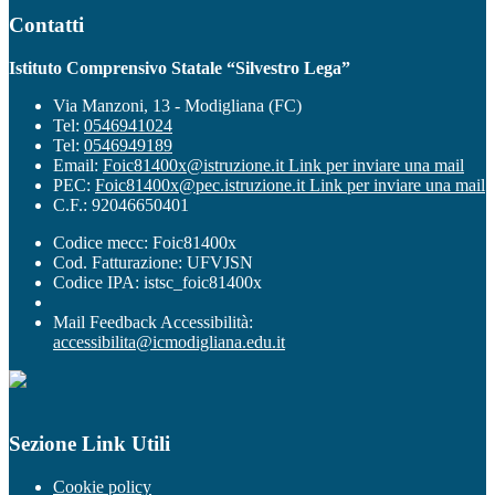
Contatti
Istituto Comprensivo Statale “Silvestro Lega”
Via Manzoni, 13 - Modigliana (FC)
Tel:
0546941024
Tel:
0546949189
Email:
Foic81400x@istruzione.it
Link per inviare una mail
PEC:
Foic81400x@pec.istruzione.it
Link per inviare una mail
C.F.: 92046650401
Codice mecc: Foic81400x
Cod. Fatturazione: UFVJSN
Codice IPA: istsc_foic81400x
Mail Feedback Accessibilità:
accessibilita@icmodigliana.edu.it
Sezione Link Utili
Cookie policy