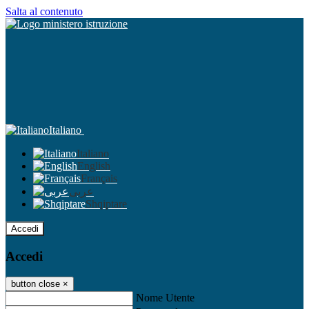
Salta al contenuto
Italiano
Italiano
English
Français
عربى
Shqiptare
Accedi
Accedi
button close
×
Nome Utente