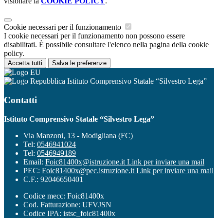
visionare la
COOKIE POLICY
.
Cookie necessari per il funzionamento
I cookie necessari per il funzionamento non possono essere
disabilitati. È possibile consultare l'elenco nella pagina della cookie
policy.
Accetta tutti
Salva le preferenze
Istituto Comprensivo Statale “Silvestro Lega”
Contatti
Istituto Comprensivo Statale “Silvestro Lega”
Via Manzoni, 13 - Modigliana (FC)
Tel:
0546941024
Tel:
0546949189
Email:
Foic81400x@istruzione.it
Link per inviare una mail
PEC:
Foic81400x@pec.istruzione.it
Link per inviare una mail
C.F.: 92046650401
Codice mecc: Foic81400x
Cod. Fatturazione: UFVJSN
Codice IPA: istsc_foic81400x