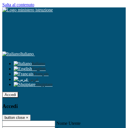
Salta al contenuto
Italiano
Italiano
English
Français
عربى
Shqiptare
Accedi
Accedi
button close
×
Nome Utente