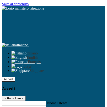
Salta al contenuto
Italiano
Italiano
English
Français
عربى
Shqiptare
Accedi
Accedi
button close
×
Nome Utente