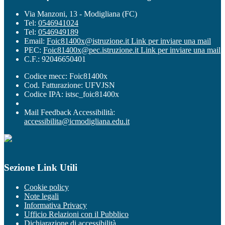
Via Manzoni, 13 - Modigliana (FC)
Tel:
0546941024
Tel:
0546949189
Email:
Foic81400x@istruzione.it
Link per inviare una mail
PEC:
Foic81400x@pec.istruzione.it
Link per inviare una mail
C.F.: 92046650401
Codice mecc: Foic81400x
Cod. Fatturazione: UFVJSN
Codice IPA: istsc_foic81400x
Mail Feedback Accessibilità:
accessibilita@icmodigliana.edu.it
Sezione Link Utili
Cookie policy
Note legali
Informativa Privacy
Ufficio Relazioni con il Pubblico
Dichiarazione di accessibilità