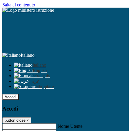
Salta al contenuto
Italiano
Italiano
English
Français
عربى
Shqiptare
Accedi
Accedi
button close
×
Nome Utente