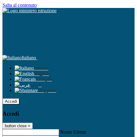
Salta al contenuto
Italiano
Italiano
English
Français
عربى
Shqiptare
Accedi
Accedi
button close
×
Nome Utente