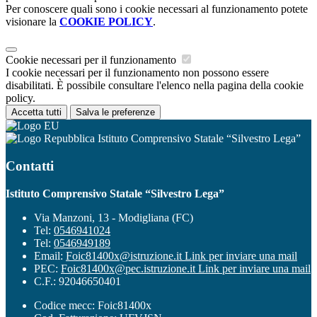
Per conoscere quali sono i cookie necessari al funzionamento potete
visionare la
COOKIE POLICY
.
Cookie necessari per il funzionamento
I cookie necessari per il funzionamento non possono essere
disabilitati. È possibile consultare l'elenco nella pagina della cookie
policy.
Accetta tutti
Salva le preferenze
Istituto Comprensivo Statale “Silvestro Lega”
Contatti
Istituto Comprensivo Statale “Silvestro Lega”
Via Manzoni, 13 - Modigliana (FC)
Tel:
0546941024
Tel:
0546949189
Email:
Foic81400x@istruzione.it
Link per inviare una mail
PEC:
Foic81400x@pec.istruzione.it
Link per inviare una mail
C.F.: 92046650401
Codice mecc: Foic81400x