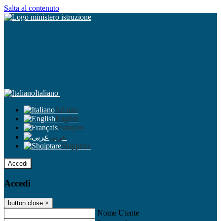
Salta al contenuto
Italiano
Italiano
English
Français
عربى
Shqiptare
Accedi
Accedi
button close
×
Nome Utente