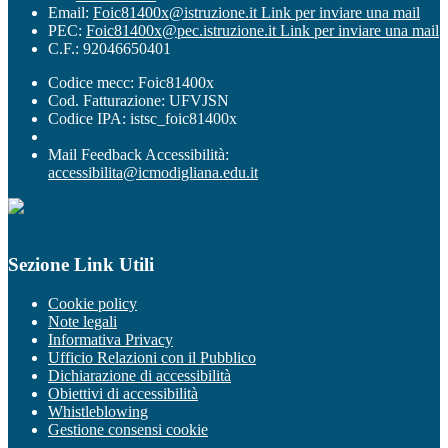
Email:
Foic81400x@istruzione.it
Link per inviare una mail
PEC:
Foic81400x@pec.istruzione.it
Link per inviare una mail
C.F.: 92046650401
Codice mecc: Foic81400x
Cod. Fatturazione: UFVJSN
Codice IPA: istsc_foic81400x
Mail Feedback Accessibilità:
accessibilita@icmodigliana.edu.it
Sezione Link Utili
Cookie policy
Note legali
Informativa Privacy
Ufficio Relazioni con il Pubblico
Dichiarazione di accessibilità
Obiettivi di accessibilità
Whistleblowing
Gestione consensi cookie